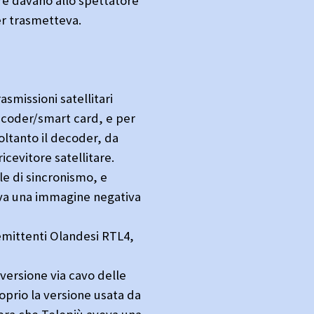
tre davano allo spettatore
er trasmetteva.
asmissioni satellitari
ecoder/smart card, e per
oltanto il decoder, da
icevitore satellitare.
le di sincronismo, e
eva una immagine negativa
 emittenti Olandesi RTL4,
 versione via cavo delle
prio la versione usata da