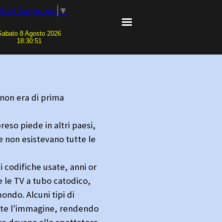
elect Language
▼
Sabato 8 Agosto 2026
tte VHS inerenti Telepiù? Vuoi segnalare un personaggio o un particolare di
18:30:52
ù non era di prima
so piede in altri paesi,
e non esistevano tutte le
i codifiche usate, anni or
e le TV a tubo catodico,
ondo. Alcuni tipi di
nte l'immagine, rendendo