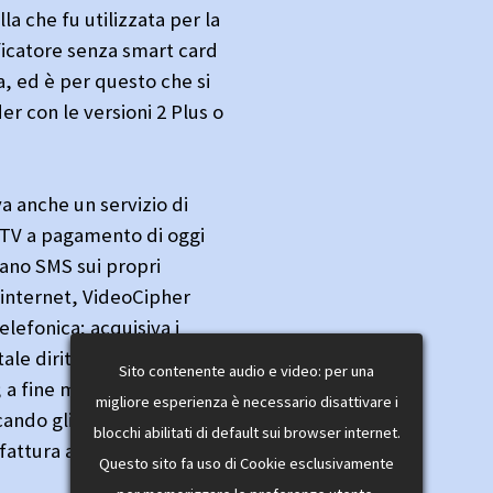
a che fu utilizzata per la
icatore senza smart card
ia, ed è per questo che si
er con le versioni 2 Plus o
a anche un servizio di
 TV a pagamento di oggi
sano SMS sui propri
internet, VideoCipher
elefonica; acquisiva i
tale diritto rimaneva
Sito contenente audio e video: per una
a fine mese il
migliore esperienza è necessario disattivare i
ando gli eventi singoli
blocchi abilitati di default sui browser internet.
fattura al cliente.
Questo sito fa uso di Cookie esclusivamente