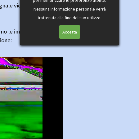
per memorizzare le preferenze utente.
egnale video per evitare di
Nessuna informazione personale verrà
trattenuta alla fine del suo utilizzo.
no le immagini codificate
Accetta
sione: