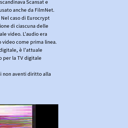
V scandinava Scansat e
 usato anche da FilmNet.
. Nel caso di Eurocrypt
ione di ciascuna delle
le video. L'audio era
so video come prima linea.
igitale, è l'attuale
 per la TV digitale
 non aventi diritto alla