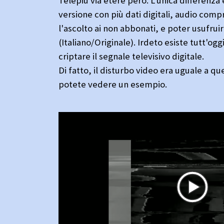
Telepiù via etere però. L'unica differenza
versione con più dati digitali, audio com
l'ascolto ai non abbonati, e poter usufrui
(Italiano/Originale). Irdeto esiste tutt'og
criptare il segnale televisivo digitale.
Di fatto, il disturbo video era uguale a qu
potete vedere un esempio.