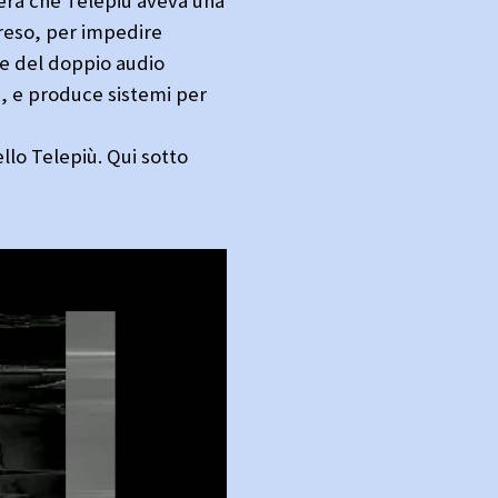
 era che Telepiù aveva una
preso, per impedire
re del doppio audio
gi, e produce sistemi per
ello Telepiù. Qui sotto